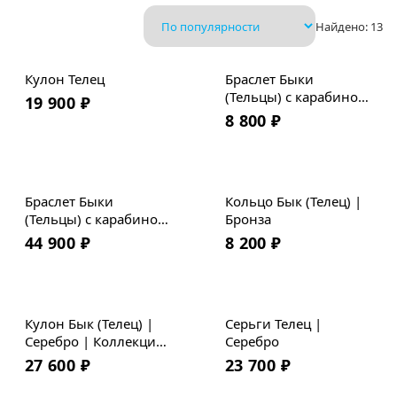
Найдено:
13
Кулон Телец
Браслет Быки
(Тельцы) с карабином
19 900
₽
| Бронза | Плетеная
8 800
₽
кожа
Браслет Быки
Кольцо Бык (Телец) |
(Тельцы) с карабином
Бронза
| Серебро | Премиум
44 900
₽
8 200
₽
кожа
Новинка
Кулон Бык (Телец) |
Серьги Телец |
Серебро | Коллекция
Серебро
Geometry
27 600
₽
23 700
₽