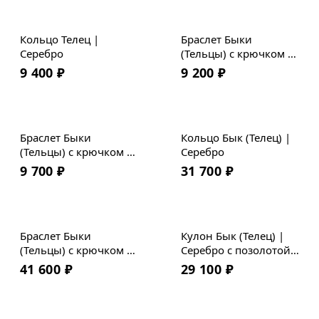
Кольцо Телец |
Браслет Быки
Серебро
(Тельцы) с крючком |
Бронза | Премиум
9 400
₽
9 200
₽
кожа
Браслет Быки
Кольцо Бык (Телец) |
(Тельцы) с крючком |
Серебро
Мельхиор | Плетеная
9 700
₽
31 700
₽
кожа
Браслет Быки
Кулон Бык (Телец) |
(Тельцы) с крючком |
Серебро с позолотой |
Серебро | Гладкая
Коллекция Geometry
41 600
₽
29 100
₽
кожа