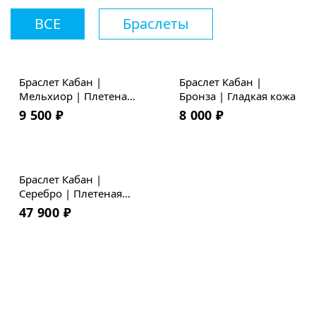
ВСЕ
Браслеты
Браслет Кабан |
Браслет Кабан |
Мельхиор | Плетеная
Бронза | Гладкая кожа
кожа
9 500
₽
8 000
₽
Браслет Кабан |
Серебро | Плетеная
кожа
47 900
₽