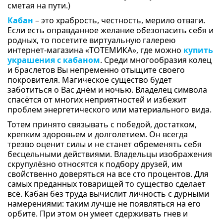
сметая на пути.)
Кабан
– это храбрость, честность, мерило отваги.
Если есть оправданное желание обезопасить себя и
родных, то посетите виртуальную галерею
интернет-магазина «ТОТЕМИКА», где можно
купить
украшения с кабаном
. Среди многообразия колец
и браслетов Вы непременно отыщите своего
покровителя. Магическое существо будет
заботиться о Вас днём и ночью. Владелец символа
спасётся от многих неприятностей и избежит
проблем энергетического или материального вида.
Тотем принято связывать с победой, достатком,
крепким здоровьем и долголетием. Он всегда
трезво оценит силы и не станет обременять себя
бесцельными действиями. Владельцы изображения
скрупулёзно относятся к подбору друзей, им
свойственно доверяться на все сто процентов. Для
самых преданных товарищей то существо сделает
всё. Кабан без труда вычислит личность с дурными
намерениями: таким лучше не появляться на его
орбите. При этом он умеет сдерживать гнев и