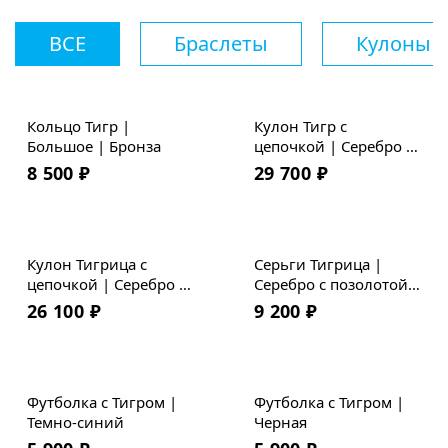
ВСЕ
Браслеты
Кулоны
Кольцо Тигр |
Кулон Тигр с
Большое | Бронза
цепочкой | Серебро с
позолотой |
8 500
₽
29 700
₽
Коллекция Geometry
Кулон Тигрица с
Серьги Тигрица |
цепочкой | Серебро с
Серебро с позолотой |
позолотой |
Коллекция Geometry
26 100
₽
9 200
₽
Коллекция Geometry
Футболка с Тигром |
Футболка с Тигром |
Темно-синий
Черная