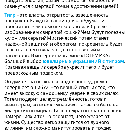
придать энергии, развить самостоятельность и
сдвинуться с мертвой точки в достижении целей!
Тигр
– это власть, открытость, взвешенность
поступков. Каждый шаг хищника обдуман и
просчитан. Чем поможет кольцо или браслет с
изображением свирепой кошки? Чем будут полезны
кулон или серьги? Мистический тотем станет
надёжной защитой и оберегом, покровитель будет
спасать своего владельца от проклятий и
наговоров. В интернет-магазине «ТОТЕМИКА»
большой выбор
ювелирных украшений с тигром
.
Красивая вещь из серебра украсит тело и будет
превосходным подарком.
Он думает на несколько ходов вперёд, редко
совершает ошибки. Это верный спутник тех, кто
имеет высокую самооценку, уверен в своих силах.
Тотем подарит целеустремлённость, готов к
авантюрам, во всех компаниях старается быть на
лидерских позициях. Тигр прекрасно знает о своих
намерениях и точно осознаёт, чего желает от
жизни. Существо легко защитится от дурного
влияния, им сложно манипулировать и трудно