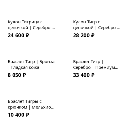
Кулон Тигрица с
Кулон Тигр с
цепочкой | Серебро |
цепочкой | Серебро |
Коллекция Geometry
Коллекция Geometry
24 600
₽
28 200
₽
Браслет Тигр | Бронза
Браслет Тигр |
| Гладкая кожа
Серебро | Премиум
кожа
8 050
₽
33 400
₽
Браслет Тигры с
крючком | Мельхиор
| Премиум кожа
10 400
₽