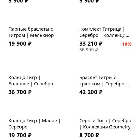
5 900
₽
5 900
₽
Скидка
Парные браслеты с
Комплект Тигрица |
Тигром | Мельхиор
Серебро | Коллекция
Geometry
19 900
₽
33 210
₽
−
10
%
36 900
₽
Кольцо Тигр |
Браслет Тигры с
Большое | Серебро
крючком | Серебро |
Премиум кожа
36 700
₽
42 200
₽
Кольцо Тигр | Малое |
Серьги Тигр | Серебро
Серебро
| Коллекция Geometry
19 700
₽
8 700
₽