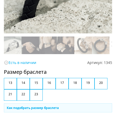
Есть в наличии
Артикул:
1345
Размер браслета
13
14
15
16
17
18
19
20
21
22
23
Как подобрать размер браслета