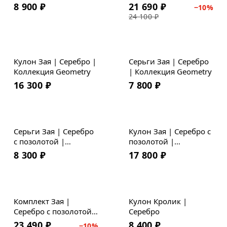
Geometry
8 900
₽
21 690
₽
−
10
%
24 100
₽
Кулон Зая | Серебро |
Серьги Зая | Серебро
Коллекция Geometry
| Коллекция Geometry
16 300
₽
7 800
₽
Серьги Зая | Серебро
Кулон Зая | Серебро с
с позолотой |
позолотой |
Коллекция Geometry
Коллекция Geometry
8 300
₽
17 800
₽
Скидка
Комплект Зая |
Кулон Кролик |
Серебро с позолотой |
Серебро
Коллекция Geometry
23 490
₽
8 400
₽
−
10
%