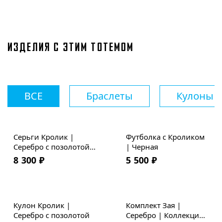
ИЗДЕЛИЯ С ЭТИМ ТОТЕМОМ
ВСЕ
Браслеты
Кулоны
Серьги Кролик |
Футболка с Кроликом
Серебро с позолотой |
| Черная
Коллекция Geometry
8 300
₽
5 500
₽
Скидка
Кулон Кролик |
Комплект Зая |
Серебро с позолотой
Серебро | Коллекция