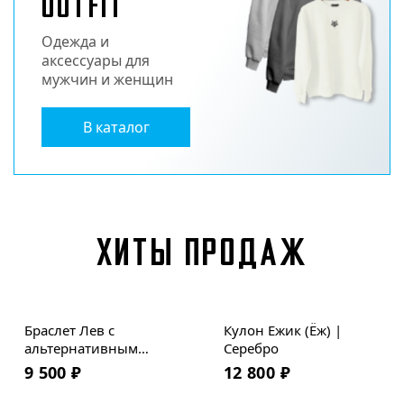
OUTFIT
Одежда и
аксессуары для
мужчин и женщин
В каталог
ХИТЫ ПРОДАЖ
Браслет Лев с
Кулон Ежик (Ёж) |
альтернативным
Серебро
крюком | Мельхиор |
9 500
₽
12 800
₽
Премиум кожа