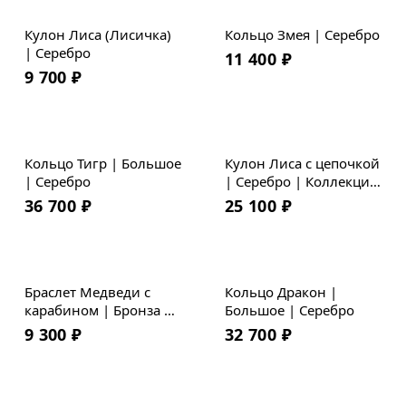
Кулон Лиса (Лисичка)
Кольцо Змея | Серебро
| Серебро
11 400
₽
9 700
₽
Кольцо Тигр | Большое
Кулон Лиса с цепочкой
| Серебро
| Серебро | Коллекция
Geometry
36 700
₽
25 100
₽
Браслет Медведи с
Кольцо Дракон |
карабином | Бронза |
Большое | Серебро
Плетеная кожа
9 300
₽
32 700
₽