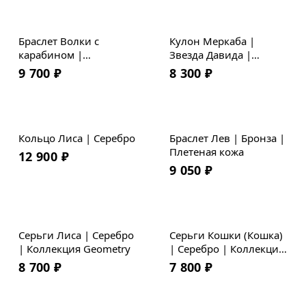
Хит
Браслет Волки с
Кулон Меркаба |
карабином |
Звезда Давида |
Мельхиор | Плетеная
Серебро
9 700
₽
8 300
₽
кожа
Кольцо Лиса | Серебро
Браслет Лев | Бронза |
Плетеная кожа
12 900
₽
9 050
₽
Серьги Лиса | Серебро
Серьги Кошки (Кошка)
| Коллекция Geometry
| Серебро | Коллекция
Geometry
8 700
₽
7 800
₽