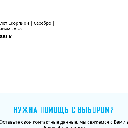
обаятельна и решительна.
лет Скорпион | Серебро |
миум кожа
800
₽
НУЖНА ПОМОЩЬ С ВЫБОРОМ?
Оставьте свои контактные данные, мы свяжемся с Вами 
ближайшее время