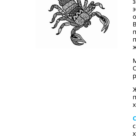
з
э
о
В
п
п
р
Ж
п
х
с