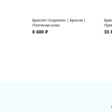
Браслет Скорпион | Бронза |
Брас
Плетеная кожа
Пре
8 600
₽
33 