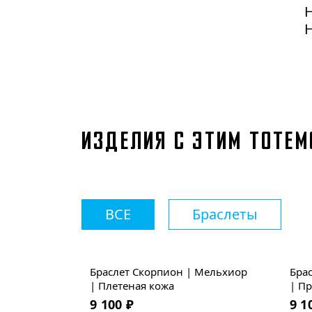
Н
С
о
д
л
ИЗДЕЛИЯ С ЭТИМ ТОТЕ
С
ч
ВСЕ
Браслеты
п
Браслет Скорпион | Мельхиор
Бра
с
| Плетеная кожа
| П
о
9 100
₽
9 1