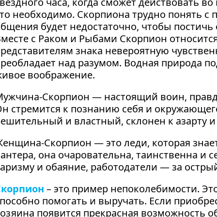
вездного часа, когда сможет действовать во
то необходимо. Скорпиона трудно понять с 
бщения будет недостаточно, чтобы постичь 
месте с Раком и Рыбами Скорпион относится
редставителям знака невероятную чувственн
реобладает над разумом. Водная природа по
живое воображение.
Мужчина-Скорпион — настоящий воин, правд
Он стремится к познанию себя и окружающег
ешительный и властный, склонен к азарту и 
енщина-Скорпион — это леди, которая знает
антера, она очаровательна, таинственна и се
аризму и обаяние, работодатели — за остры
Скорпион
– это пример непоколебимости. Это
пособно помогать и выручать. Если приобре
хозяина появится прекрасная возможность о