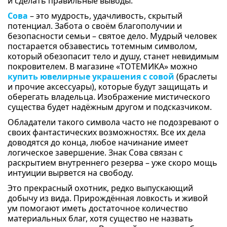
и сделать правильные выводы.
Сова
– это мудрость, удачливость, скрытый
потенциал. Забота о своём благополучии и
безопасности семьи – святое дело. Мудрый человек
постарается обзавестись тотемным символом,
который обезопасит тело и душу, станет невидимым
покровителем. В магазине «ТОТЕМИКА» можно
купить ювелирные украшения с совой
(браслеты
и прочие аксессуары), которые будут защищать и
оберегать владельца. Изображение мистического
существа будет надёжным другом и подсказчиком.
Обладатели такого символа часто не подозревают о
своих фантастических возможностях. Все их дела
доводятся до конца, любое начинание имеет
логическое завершение. Знак Сова связан с
раскрытием внутреннего резерва – уже скоро мощь
интуиции вырвется на свободу.
Это прекрасный охотник, редко выпускающий
добычу из вида. Прирождённая ловкость и живой
ум помогают иметь достаточное количество
материальных благ, хотя существо не назвать