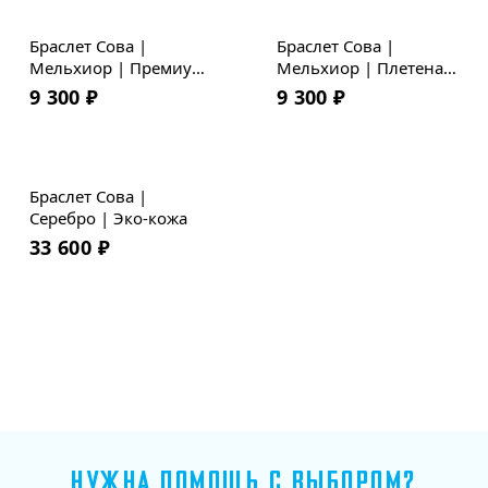
Браслет Сова |
Браслет Сова |
Мельхиор | Премиум
Мельхиор | Плетеная
кожа
кожа
9 300
₽
9 300
₽
Браслет Сова |
Серебро | Эко-кожа
33 600
₽
НУЖНА ПОМОЩЬ С ВЫБОРОМ?