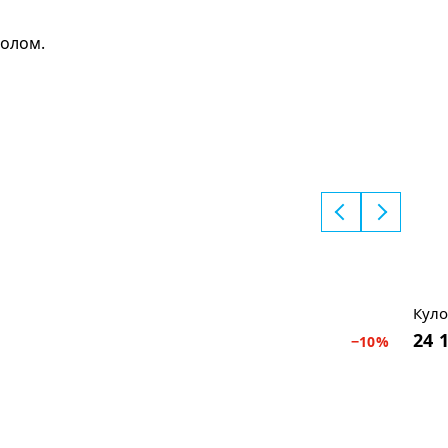
волом.
Куло
24 
−
10
%