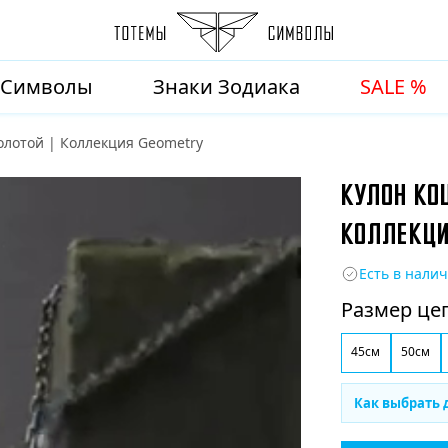
Символы
Знаки Зодиака
SALE %
олотой | Коллекция Geometry
КУЛОН КОШ
КОЛЛЕКЦИ
Есть в нали
Размер це
45см
50см
Как выбрать 