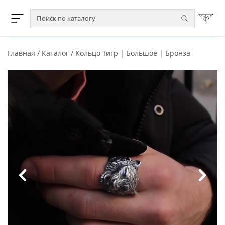
Главная
/
Каталог
/
Кольцо Тигр | Большое | Бронза