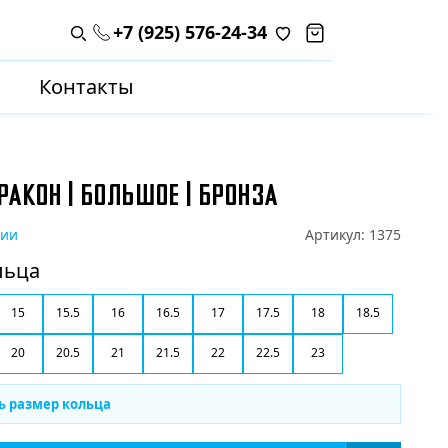
+7 (925) 576-24-34
Поиск по каталогу
Контакты
РАКОН | БОЛЬШОЕ | БРОНЗА
чии
Артикул:
1375
льца
15
15.5
16
16.5
17
17.5
18
18.5
20
20.5
21
21.5
22
22.5
23
ь размер кольца