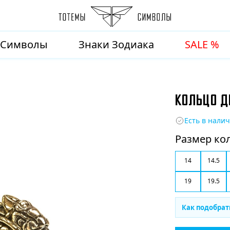
Символы
Знаки Зодиака
SALE %
КОЛЬЦО Д
Есть в нали
Размер ко
14
14.5
19
19.5
Как подобрат