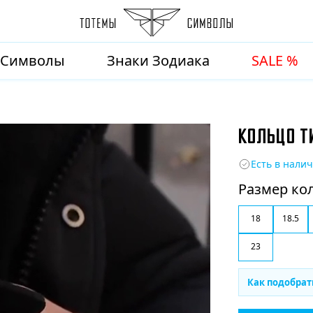
Символы
Знаки Зодиака
SALE %
КОЛЬЦО ТИ
Есть в нали
Размер ко
18
18.5
23
Как подобрат