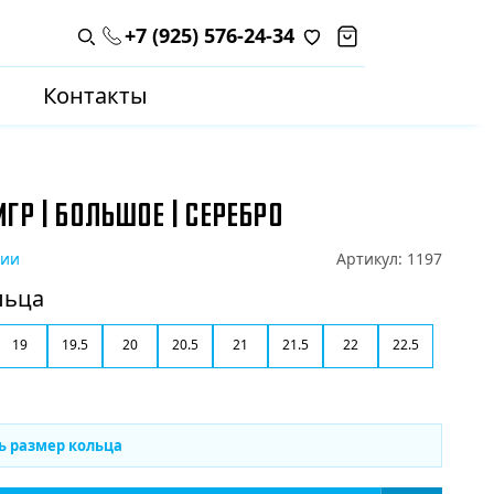
+7 (925) 576-24-34
Поиск по каталогу
Контакты
ГР | БОЛЬШОЕ | СЕРЕБРО
чии
Артикул:
1197
льца
19
19.5
20
20.5
21
21.5
22
22.5
ь размер кольца