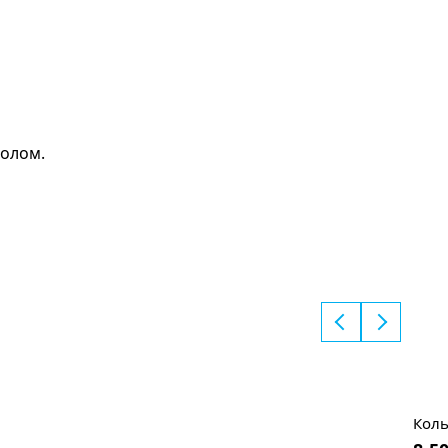
волом.
Коль