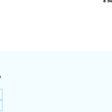
8 5
в