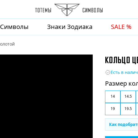
Символы
Знаки Зодиака
SALE %
золотой
КОЛЬЦО Ц
Есть в нали
Размер ко
14
14.5
19
19.5
Как подобрат