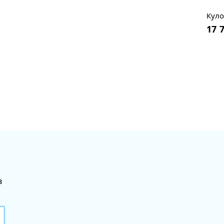
Куло
17 
в