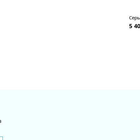
Серь
5 4
в