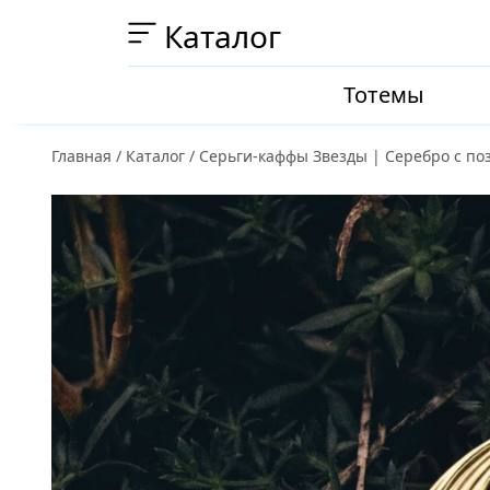
Каталог
Тотемы
Главная
/
Каталог
/
Серьги-каффы Звезды | Серебро с по