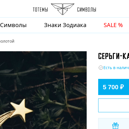
Символы
Знаки Зодиака
SALE %
золотой
СЕРЬГИ-К
Есть в нали
5 700 ₽