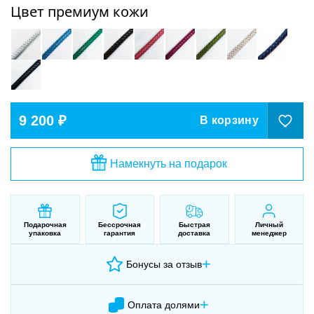
Цвет премиум кожи
9 200 ₽
В корзину
Намекнуть на подарок
Подарочная
Бессрочная
Быстрая
Личный
упаковка
гарантия
доставка
менеджер
+
Бонусы за отзыв
+
Оплата долями