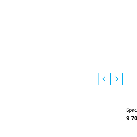
Брас
9 7