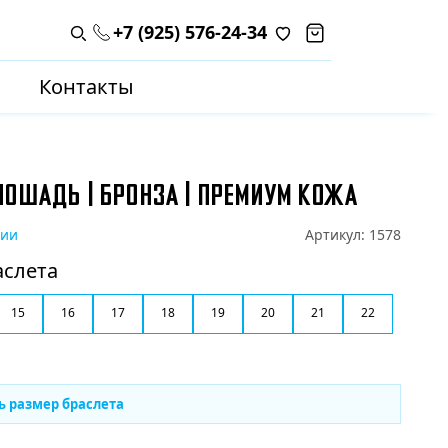
+7 (925) 576-24-34
Поиск по каталогу
Контакты
ЛОШАДЬ | БРОНЗА | ПРЕМИУМ КОЖА
чии
Артикул:
1578
аслета
15
16
17
18
19
20
21
22
ь размер браслета