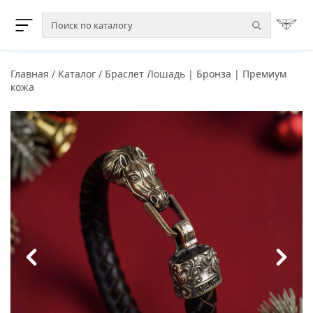
Главная
/
Каталог
/
Браслет Лошадь | Бронза | Премиум
кожа