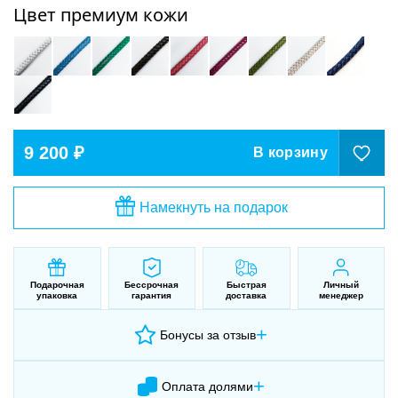
Цвет премиум кожи
9 200 ₽
В корзину
Намекнуть на подарок
Подарочная
Бессрочная
Быстрая
Личный
упаковка
гарантия
доставка
менеджер
+
Бонусы за отзыв
+
Оплата долями