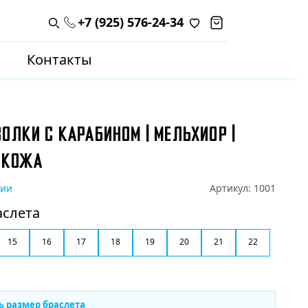
+7 (925) 576-24-34
Поиск по каталогу
Контакты
ОЛКИ С КАРАБИНОМ | МЕЛЬХИОР |
 КОЖА
чии
Артикул:
1001
аслета
15
16
17
18
19
20
21
22
ь размер браслета