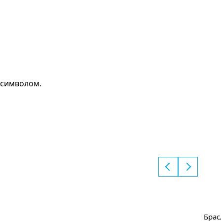
 символом.
Брас