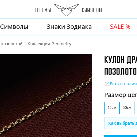
Символы
Знаки Зодиака
SALE %
 позолотой | Коллекция Geometry
КУЛОН ДРА
ПОЗОЛОТО
Есть в нали
Размер це
45см
50см
Как выбрать 