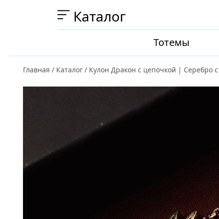
Каталог
Тотемы
Главная
/
Каталог
/
Кулон Дракон с цепочкой | Серебро с