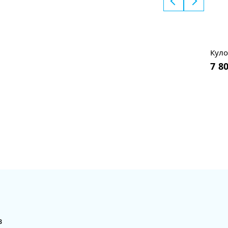
Куло
7 8
в