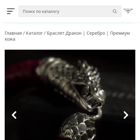
Главная
/
Каталог
/
Браслет Дракон | Серебро | Премиум
кожа