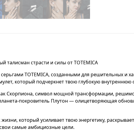
ый талисман страсти и силы от TOTEMICA
и серьгами TOTEMICA, созданными для решительных и х
улет, который подчеркнет твою глубокую внутреннюю с
ак Скорпиона, символ мощной трансформации, решимос
 планета-покровитель Плутон — олицетворяющая обновлен
к жизни, который усиливает твою энергетику, раскрывае
 свои самые амбициозные цели.