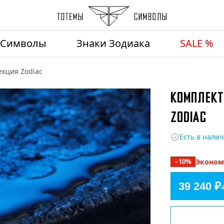
Символы
Знаки Зодиака
SALE %
екция Zodiac
КОМПЛЕКТ
ZODIAC
Есть в нали
−
10
%
Эконо
39 240 ₽