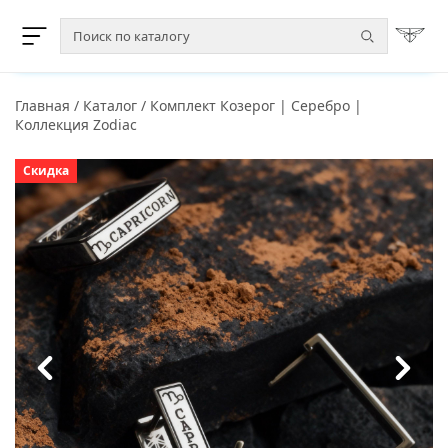
Главная
/
Каталог
/
Комплект Козерог | Серебро |
Коллекция Zodiac
Скидка