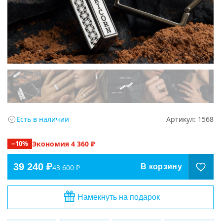
Есть в наличии
Артикул:
1568
−
10
%
Экономия
4 360
₽
39 240 ₽
В корзину
43 600 ₽
Намекнуть на подарок