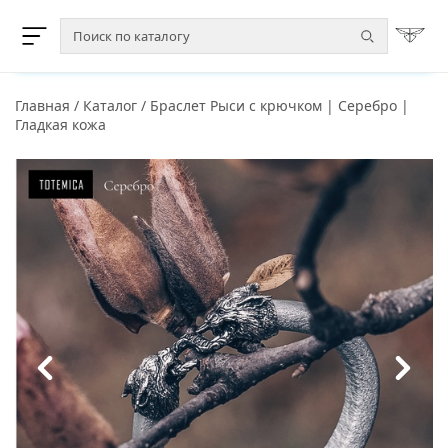
Главная
/
Каталог
/
Браслет Рыси с крючком | Серебро |
Гладкая кожа