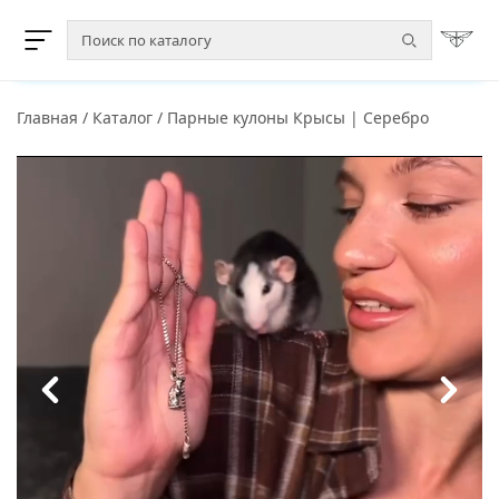
Главная
/
Каталог
/
Парные кулоны Крысы | Серебро