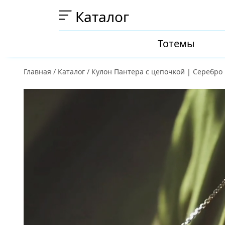
Каталог
Тотемы
Главная
/
Каталог
/
Кулон Пантера с цепочкой | Серебро