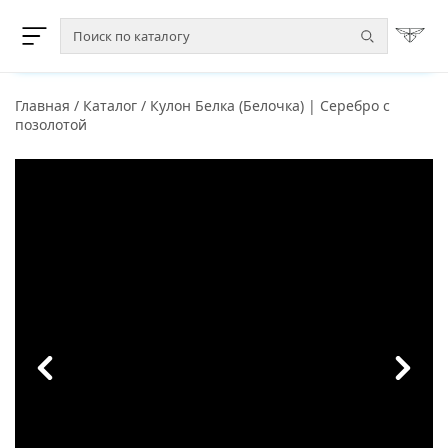
Главная
/
Каталог
/
Кулон Белка (Белочка) | Серебро с
позолотой