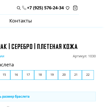
+7 (925) 576-24-34
Поиск по каталогу
Контакты
АК | СЕРЕБРО | ПЛЕТЕНАЯ КОЖА
чии
Артикул:
1030
аслета
15
16
17
18
19
20
21
22
ь размер браслета