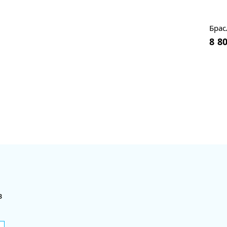
Брас
8 8
в