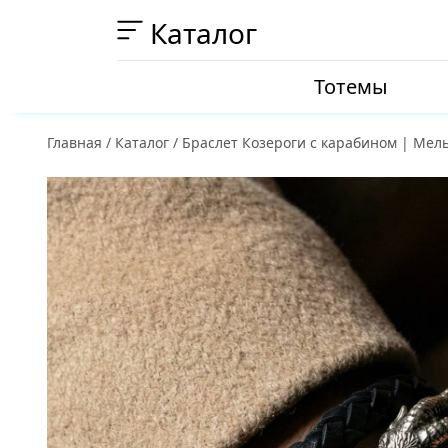
Каталог
Тотемы
Главная
/
Каталог
/
Браслет Козероги с карабином | Мел