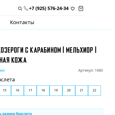
+7 (925) 576-24-34
Поиск по каталогу
Контакты
ОЗЕРОГИ С КАРАБИНОМ | МЕЛЬХИОР |
НАЯ КОЖА
чии
Артикул:
1680
аслета
15
16
17
18
19
20
21
22
ь размер браслета