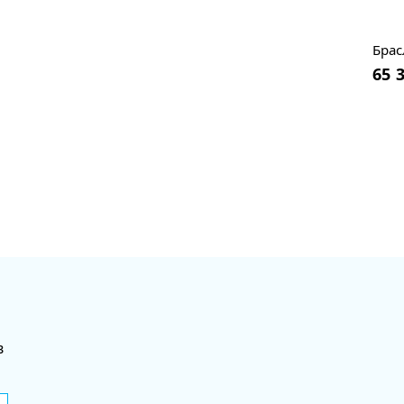
Брас
65 
в