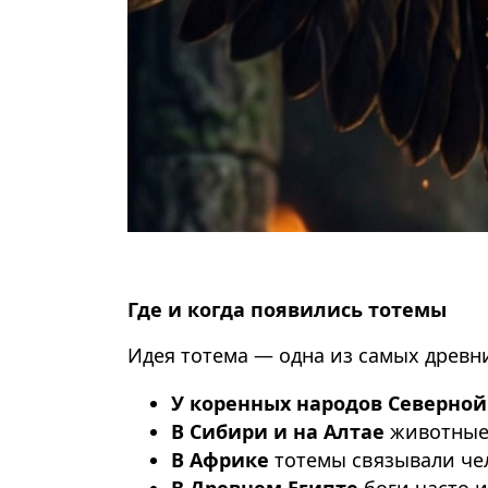
Где и когда появились тотемы
Идея тотема — одна из самых древни
У коренных народов Северно
В Сибири и на Алтае
животные 
В Африке
тотемы связывали чел
В Древнем Египте
боги часто 