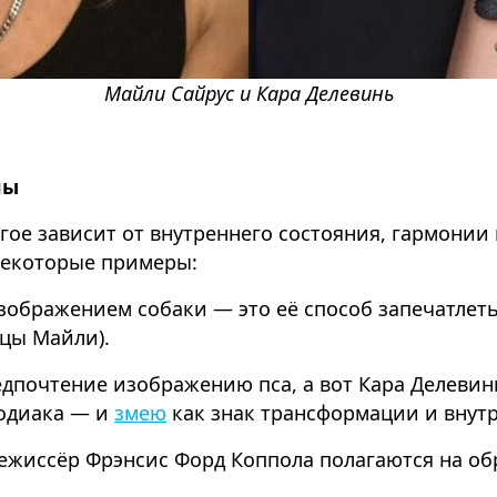
Майли Сайрус и Кара Делевинь
лы
гое зависит от внутреннего состояния, гармонии
некоторые примеры:
зображением собаки — это её способ запечатлеть 
цы Майли).
дпочтение изображению пса, а вот Кара Делевин
зодиака — и
змею
как знак трансформации и внут
режиссёр Фрэнсис Форд Коппола полагаются на о