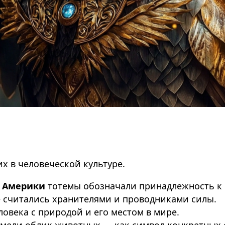
х в человеческой культуре.
й Америки
тотемы обозначали принадлежность к р
считались хранителями и проводниками силы.
овека с природой и его местом в мире.
имели облик животных — как символ конкретных с