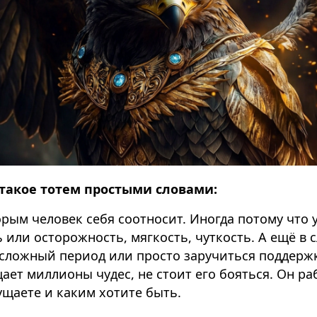
о такое тотем простыми словами:
орым человек себя соотносит. Иногда потому что 
 или осторожность, мягкость, чуткость. А ещё в 
сложный период или просто заручиться поддержко
ает миллионы чудес, не стоит его бояться. Он ра
ущаете и каким хотите быть.