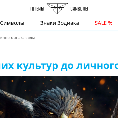
Символы
Знаки Зодиака
SALE %
личного знака силы
их культур до личног