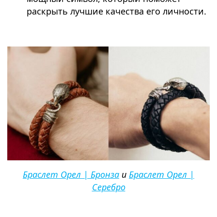
раскрыть лучшие качества его личности.
⠀
Браслет Орел | Бронза
и
Браслет Орел |
Серебро
⠀