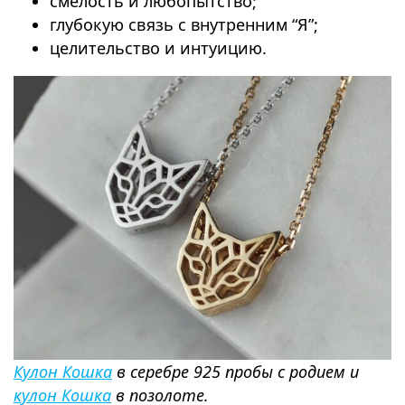
смелость и любопытство;
глубокую связь с внутренним “Я”;
целительство и интуицию.
Кулон Кошка
в серебре 925 пробы с родием и
кулон Кошка
в позолоте.