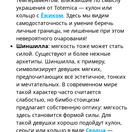
темпераментом. Ближайшие по смыслу
украшения от Totemica — кулон или
кольцо с
Ёжиком
. Здесь мы видим
самодостаточность и умение беречь
личные границы, не лишённые при этом
невероятного очарования!
Шиншилла
: мягкость тоже может стать
силой. Существуют и более нежные
архетипы. Шиншилла, к примеру,
символизирует девушек мягких,
предпочитающих всё эстетичное, тонких
и мечтательных. В современном мире
такой характер часто считается
слабостью, но бимбо-стоицизм
предлагает собственную оптику: мягкость
здесь становится формой силы. Для
такой девушки хорошо подойдут кулон,
серьги или кольцо в виде
Сердца
—