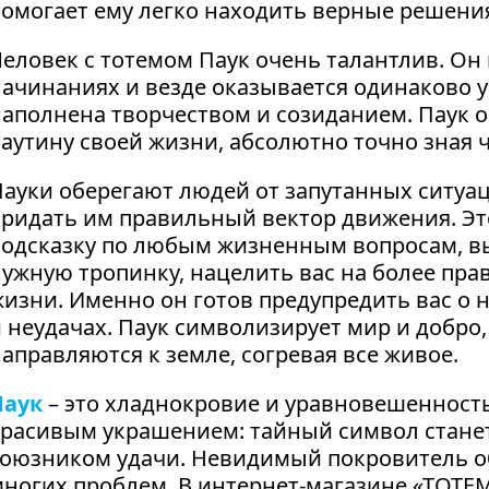
омогает ему легко находить верные решени
еловек с тотемом Паук очень талантлив. Он 
ачинаниях и везде оказывается одинаково у
аполнена творчеством и созиданием. Паук 
аутину своей жизни, абсолютно точно зная че
ауки оберегают людей от запутанных ситуац
ридать им правильный вектор движения. Эт
подсказку по любым жизненным вопросам, в
ужную тропинку, нацелить вас на более пр
изни. Именно он готов предупредить вас о 
 неудачах. Паук символизирует мир и добро,
аправляются к земле, согревая все живое.
Паук
– это хладнокровие и уравновешенность.
красивым украшением: тайный символ станет
союзником удачи. Невидимый покровитель об
многих проблем. В интернет-магазине «ТОТ