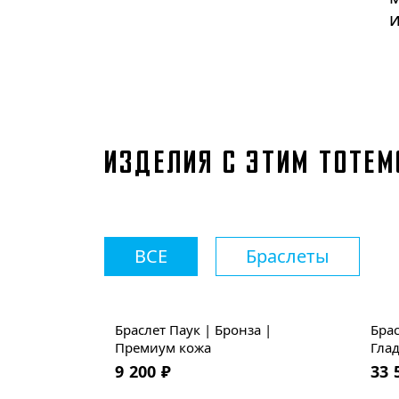
к
С
и
у
ИЗДЕЛИЯ С ЭТИМ ТОТЕ
П
о
ВСЕ
Браслеты
п
п
Браслет Паук | Бронза |
Брас
Премиум кожа
Глад
9 200
₽
33 