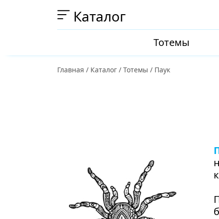
Каталог
Тотемы
Главная
/
Каталог
/
Тотемы
/
Паук
н
к
П
б