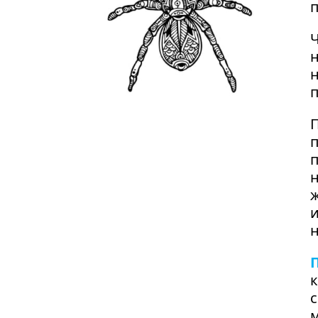
п
Ч
н
н
п
П
п
н
ж
и
н