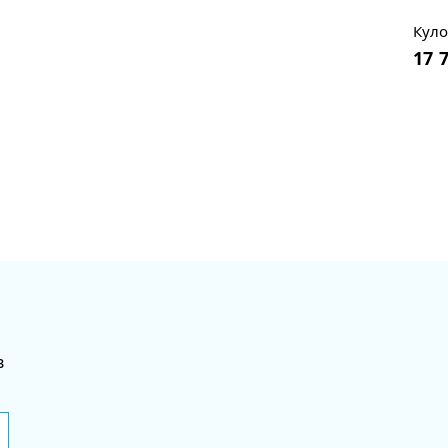
Куло
17 
в