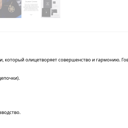
и, который олицетворяет совершенство и гармонию. Гово
цепочки).
зводство.