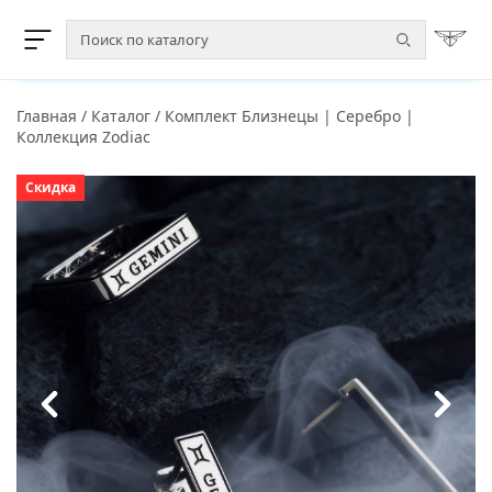
Главная
/
Каталог
/
Комплект Близнецы | Серебро |
Коллекция Zodiac
Скидка