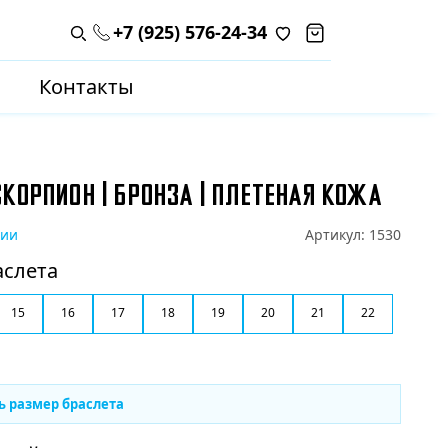
+7 (925) 576-24-34
Поиск по каталогу
Контакты
КОРПИОН | БРОНЗА | ПЛЕТЕНАЯ КОЖА
чии
Артикул:
1530
аслета
15
16
17
18
19
20
21
22
ь размер браслета