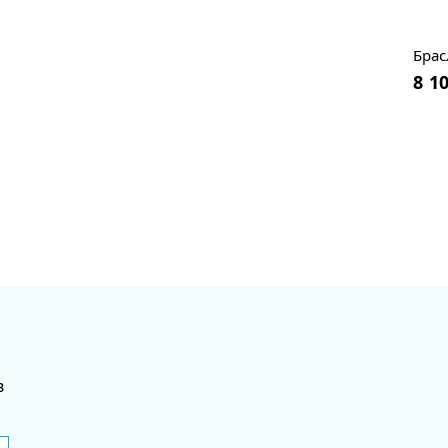
Брас
8 1
в