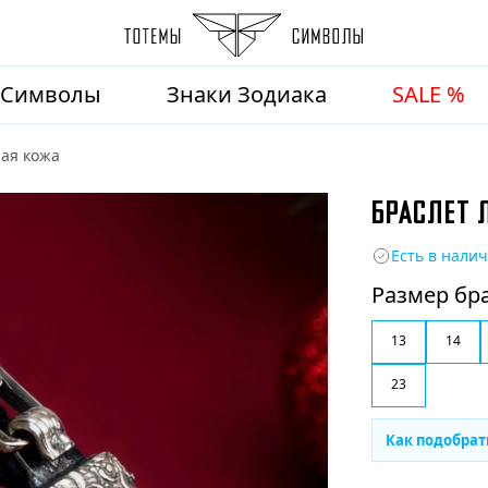
Символы
Знаки Зодиака
SALE %
ная кожа
БРАСЛЕТ 
Есть в нали
Размер бр
13
14
23
Как подобрат