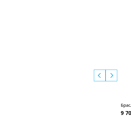
Брас
9 7