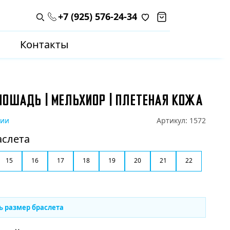
+7 (925) 576-24-34
Поиск по каталогу
Контакты
ЛОШАДЬ | МЕЛЬХИОР | ПЛЕТЕНАЯ КОЖА
чии
Артикул:
1572
аслета
15
16
17
18
19
20
21
22
ь размер браслета