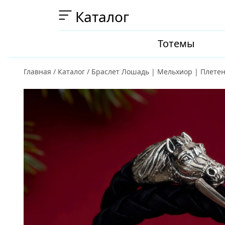
Каталог
Тотемы
Главная
/
Каталог
/
Браслет Лошадь | Мельхиор | Плете