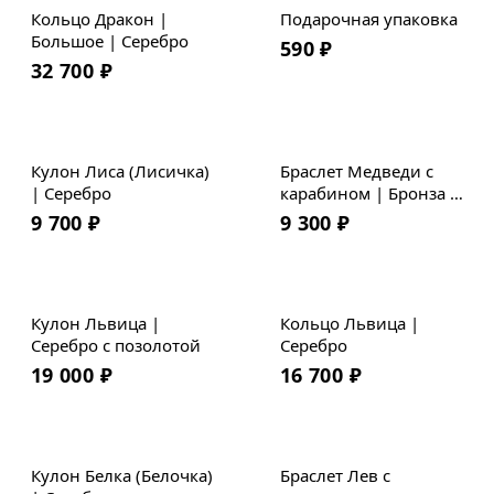
Кольцо Дракон |
Подарочная упаковка
Большое | Серебро
590
₽
32 700
₽
Кулон Лиса (Лисичка)
Браслет Медведи с
| Серебро
карабином | Бронза |
Плетеная кожа
9 700
₽
9 300
₽
Новинка
Кулон Львица |
Кольцо Львица |
Серебро с позолотой
Серебро
19 000
₽
16 700
₽
Кулон Белка (Белочка)
Браслет Лев с