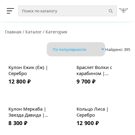
Главная
/
Каталог
/
Категория
Найдено:
395
Хит
Кулон Ежик (Ёж) |
Браслет Волки с
Серебро
карабином |
Мельхиор | Плетеная
12 800
₽
9 700
₽
кожа
Кулон Меркаба |
Кольцо Лиса |
Звезда Давида |
Серебро
Серебро
8 300
₽
12 900
₽