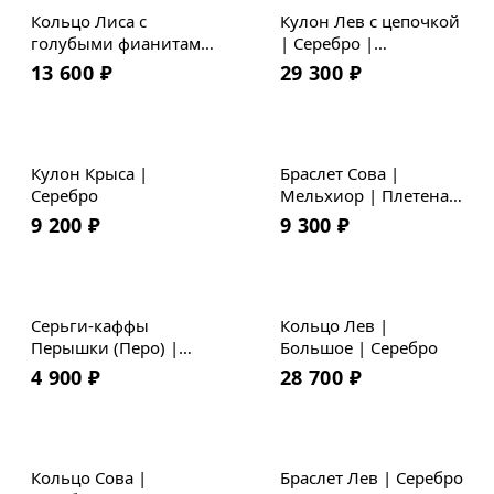
Кольцо Лиса с
Кулон Лев с цепочкой
голубыми фианитами
| Серебро |
| Серебро
Коллекция Geometry
13 600
₽
29 300
₽
Кулон Крыса |
Браслет Сова |
Серебро
Мельхиор | Плетеная
кожа
9 200
₽
9 300
₽
Серьги-каффы
Кольцо Лев |
Перышки (Перо) |
Большое | Серебро
Серебро
4 900
₽
28 700
₽
Кольцо Сова |
Браслет Лев | Серебро