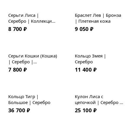
Серьги Лиса |
Браслет Лев | Бронза
Серебро | Коллекция
| Плетеная кожа
Geometry
8 700
₽
9 050
₽
Серьги Кошки (Кошка)
Кольцо Змея |
| Серебро |
Серебро
Коллекция Geometry
7 800
₽
11 400
₽
Кольцо Тигр |
Кулон Лиса с
Большое | Серебро
цепочкой | Серебро |
Коллекция Geometry
36 700
₽
25 100
₽