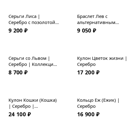
Серьги Лиса |
Браслет Лев с
Серебро с позолотой |
альтернативным
Коллекция Geometry
крюком | Бронза |
9 200
₽
9 050
₽
Премиум кожа
Серьги со Львом |
Кулон Цветок жизни |
Серебро | Коллекция
Серебро
Geometry
8 700
₽
17 200
₽
Кулон Кошки (Кошка)
Кольцо Еж (Ежик) |
| Серебро |
Серебро
Коллекция Geometry
24 100
₽
16 900
₽