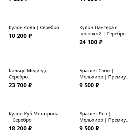
Кулон Сова | Серебро
Кулон Пантера с
цепочкой | Серебро |
10 200
₽
Коллекция Geometry
24 100
₽
Кольцо Медведь |
Браслет Слон |
Серебро
Мельхиор | Премиум
кожа
23 700
₽
9 500
₽
Кулон Куб Метатрона
Браслет Лев |
| Серебро
Мельхиор | Премиум
кожа
18 200
₽
9 500
₽