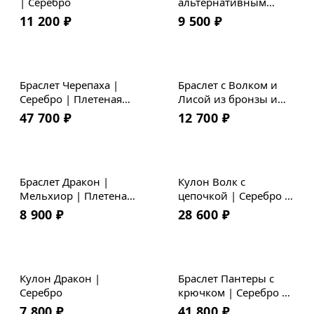
| Серебро
альтернативным
крюком | Мельхиор |
11 200
₽
9 500
₽
Премиум кожа
Новинка
Браслет Черепаха |
Браслет с Волком и
Серебро | Плетеная
Лисой из бронзы и
Хит
кожа
мельхиора
47 700
₽
12 700
₽
Браслет Дракон |
Кулон Волк с
Мельхиор | Плетеная
цепочкой | Серебро |
кожа
Коллекция Geometry
8 900
₽
28 600
₽
Кулон Дракон |
Браслет Пантеры с
Серебро
крючком | Серебро |
Гладкая кожа
7 800
₽
41 800
₽